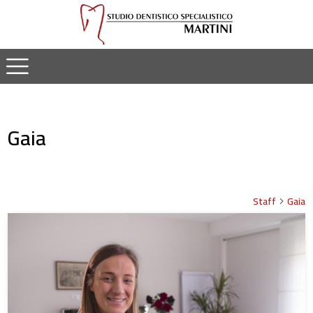
Gaia
Staff
Gaia
arrow_forward_ios