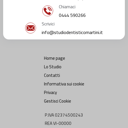
Chiamaci
0444 590266
Scrivici
info@studiodentisticomartini.it
Home page
Lo Studio
Contatti
Informativa sui cookie
Privacy
Gestisci Cookie
P.IVA 02374500243
REA VI-00000